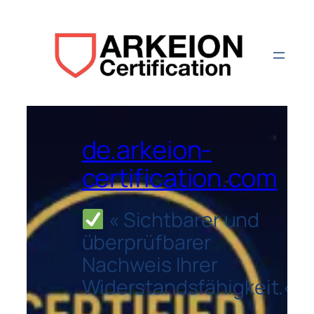
de.arkeion-
certification.com
« Si
chtbarer und
überprüfbarer
Nachweis Ihrer
Widerstandsfähigkeit.
«