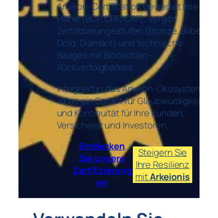
Arkeion-Certification bewertet Ihre
Pläne (BCP, DRP, CRP), vergibt
Zertifizierungsstufen (Bronze, Silber,
Gold, Diamant) und technische
Badges mit Blockchain-
Rückverfolgbarkeit.
Integriert in das Arkeion-Ökosystem
ist es ein Garant für Glaubwürdigkeit
und Kontinuität für Ihre Kunden,
Versicherer und Investoren.
Entdecken
Steigern Sie
Sie unsere
Ihre Resilienz
Zertifizierung
mit
Arkeionis
en