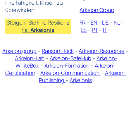
Ihre Fähigkeit, Krisen zu
überwinden.
Arkeion Group
Steigern Sie Ihre Resilienz
FR
–
EN
–
DE
–
NL
–
mit
Arkeionis
ES
–
PT
–
IT
Arkeion.group
–
Ransom-Kick
–
Arkeion-Response
–
Arkeion-Lab
–
Arkeion-SafeHub
–
Arkeion-
WhiteBox
–
Arkeion-Formation
–
Arkeion-
Certification
–
Arkeion-Communication
–
Arkeion-
Publishing
–
Arkeionis